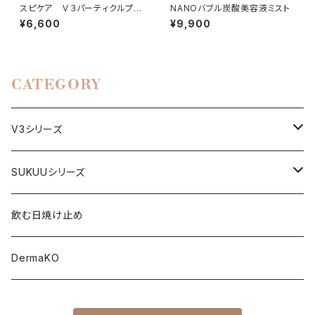
スピケア Ｖ３パーティクルプラ
NANOバブル炭酸美容液ミスト
イマー[Light]
¥6,600
¥9,900
CATEGORY
V3シリーズ
ファンデーション
SUKUUシリーズ
下地
美顔器
飲む日焼け止め
日焼け止め
美容液
DermaKO
パウダー