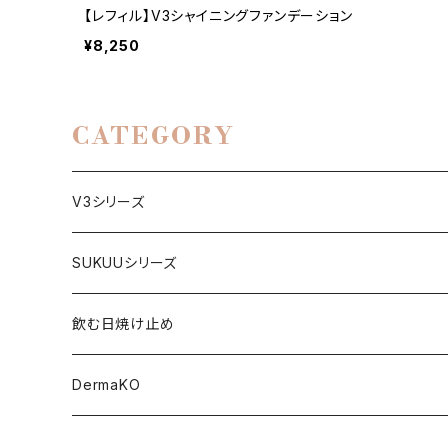
【レフィル】V3シャイニングファンデーション
¥8,250
CATEGORY
V3シリーズ
ファンデーション
SUKUUシリーズ
下地
美顔器
飲む日焼け止め
日焼け止め
美容液
DermaKO
パウダー