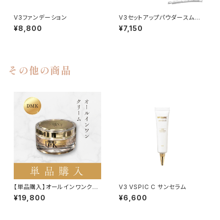
V3ファンデーション
V3セットアップパウダースムー
ス
¥8,800
¥7,150
その他の商品
【単品購入】オールインワンクリ
V3 VSPIC C サンセラム
ームダーマコ
¥19,800
¥6,600