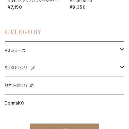
V3セットアップパウダーシャイニ
V3 season3
ー
¥7,150
¥9,350
CATEGORY
V3シリーズ
ファンデーション
SUKUUシリーズ
下地
美顔器
飲む日焼け止め
日焼け止め
美容液
DermaKO
パウダー